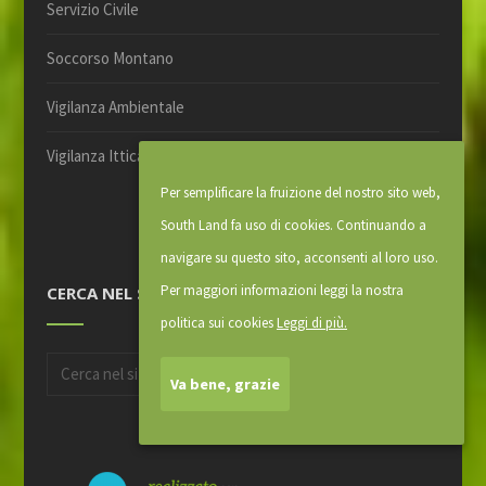
Servizio Civile
Soccorso Montano
Vigilanza Ambientale
Vigilanza Ittica
Per semplificare la fruizione del nostro sito web,
South Land fa uso di cookies. Continuando a
navigare su questo sito, acconsenti al loro uso.
Per maggiori informazioni leggi la nostra
CERCA NEL SITO
politica sui cookies
Leggi di più.
Va bene, grazie