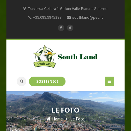
Traversa Cellara 1 Giffoni Valle Piana – Salerno
+39.089.9845297
southland@pec.it
SOSTIENICI
LE FOTO
Home
Le Foto