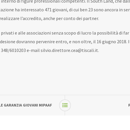
interno di figure professionali competenti. Il South Land, che dal
ttazione ha interessato 471 giovani, di cui ben 23 sono ancora in se
ealizzare l’accredito, anche per conto dei partner.
 privati e alle associazioni senza scopo di lucro la possibilità di fa
adesione dovranno pervenire entro, e non oltre, il 16 giugno 2018. Il
. 348/6010203 e-mail
silvio.direttore.cea@tiscali.it
.
LE GARANZIA GIOVANI MIPAAF