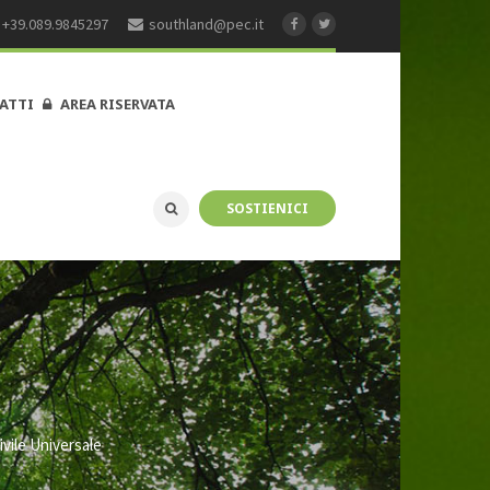
+39.089.9845297
southland@pec.it
ATTI
AREA RISERVATA
SOSTIENICI
ivile Universale