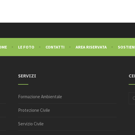
OME
LE FOTO
CONTATTI
AREA RISERVATA
SOSTIENI
SERVIZI
CE
Formazione Ambientale
Protezione Civile
Servizio Civile