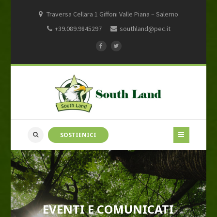
Traversa Cellara 1 Giffoni Valle Piana – Salerno
+39.089.9845297
southland@pec.it
SOSTIENICI
EVENTI E COMUNICATI