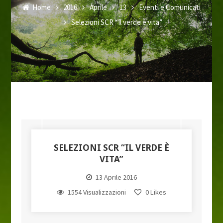
Home
2016
Aprile
13
Eventi e Comunicati
Selezioni SCR “Il verde è vita”
SELEZIONI SCR “IL VERDE È
VITA”
13 Aprile 2016
1554 Visualizzazioni
0
Likes