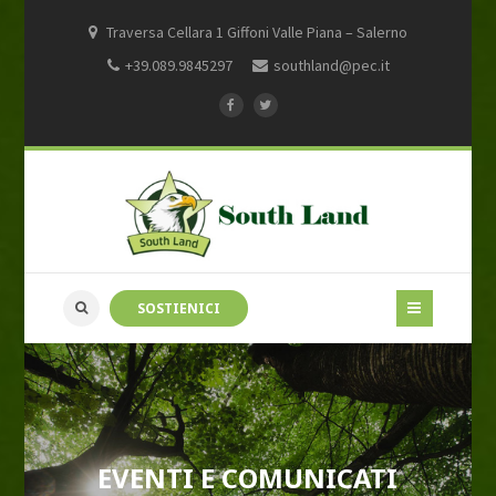
Traversa Cellara 1 Giffoni Valle Piana – Salerno
+39.089.9845297
southland@pec.it
SOSTIENICI
EVENTI E COMUNICATI