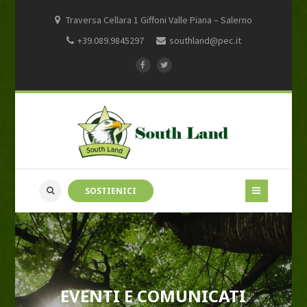
Traversa Cellara 1 Giffoni Valle Piana – Salerno
+39.089.9845297
southland@pec.it
SOSTIENICI
EVENTI E COMUNICATI