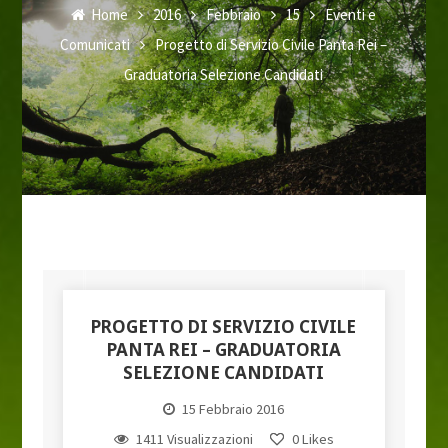
Home
2016
Febbraio
15
Eventi e
Comunicati
Progetto di Servizio Civile Panta Rei –
Graduatoria Selezione Candidati
PROGETTO DI SERVIZIO CIVILE
PANTA REI – GRADUATORIA
SELEZIONE CANDIDATI
15 Febbraio 2016
1411 Visualizzazioni
0
Likes